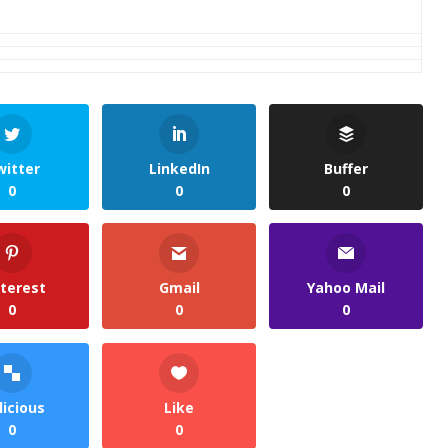
witter
LinkedIn
Buffer
0
0
0
nterest
Gmail
Yahoo Mail
0
0
0
licious
Like
0
0