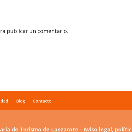
ra publicar un comentario.
idad
Blog
Contacto
ria de Turismo de Lanzarote - Aviso legal, política