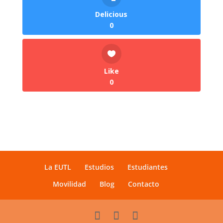
Delicious
0
Like
0
La EUTL
Estudios
Estudiantes
Movilidad
Blog
Contacto