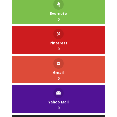
Evernote
0
Pinterest
0
Gmail
0
Yahoo Mail
0